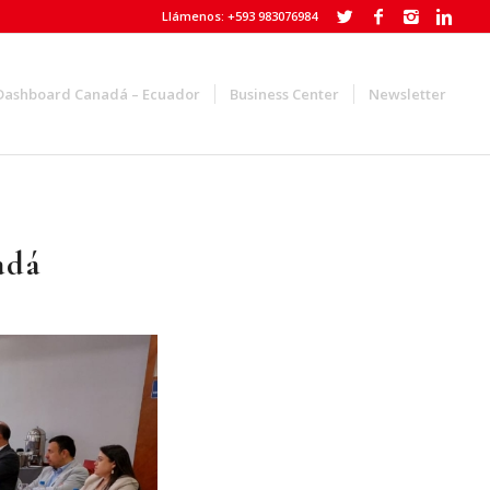
Llámenos: +593 983076984
Dashboard Canadá – Ecuador
Business Center
Newsletter
adá