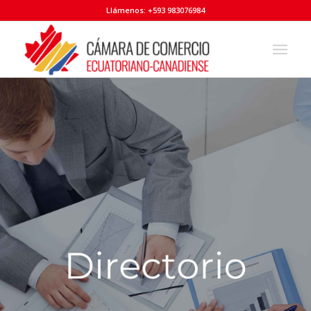
Llámenos: +593 983076984