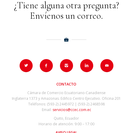
¿Tiene alguna otra pregunta?
Envíenos un correo.
CONTACTO
Cámara de Comercio Ecuatoriano-Canadiense
Inglaterra 1373 y Amazonas. Edifico Centro Ejecutivo. Oficina 201
Teléfonos: (593-2) 2445972 | (593-2) 2468598
Email:
servicios@ccec.com.ec
Quito, Ecuador
Horario de atención: 9:00 – 17:00
AVISO LEGAL