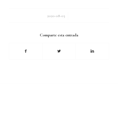
/
2020-08-03
Comparte esta entrada