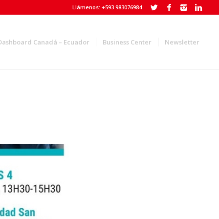
Llámenos: +593 983076984
Dashboard Canadá – Ecuador
Business Center
Newsletter