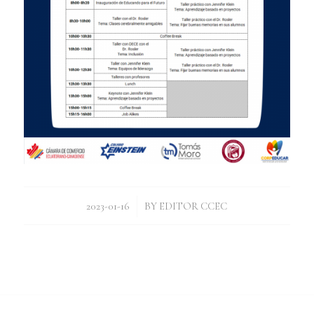
/
2023-01-16
BY
EDITOR CCEC