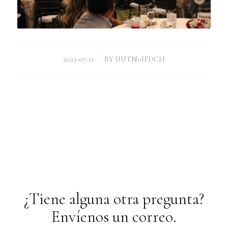
/
2023-07-11
BY
UUTN0IFDCH
¿Tiene alguna otra pregunta?
Envíenos un correo.