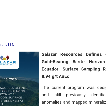
es LTD.
Salazar Resources Define
Gold-Bearing Barite Horizo
Ecuador; Surface Sampling 
8.94 g/t AuEq
The current program was desi
and infill previously identif
anomalies and mapped minerali