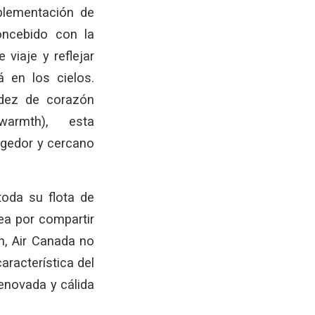
plementación de
oncebido con la
 viaje y reflejar
 en los cielos.
idez de corazón
 warmth), esta
gedor y cercano
toda su flota de
ea por compartir
n, Air Canada no
aracterística del
enovada y cálida