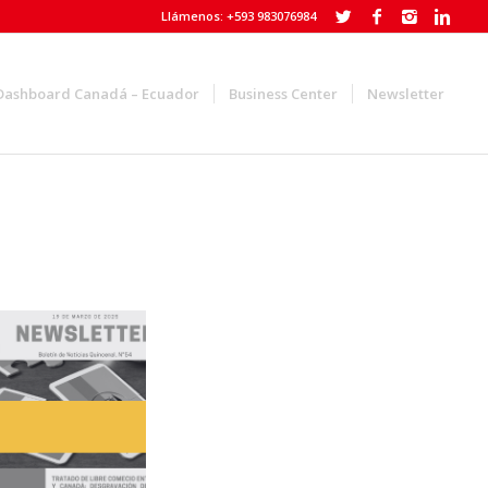
Llámenos: +593 983076984
Dashboard Canadá – Ecuador
Business Center
Newsletter