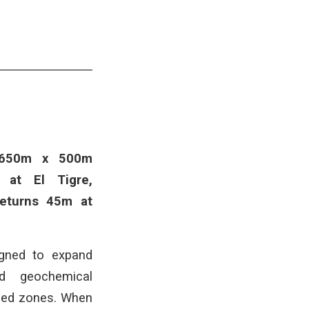
s 650m x 500m
n at El Tigre,
Returns 45m at
gned to expand
ied geochemical
zed zones. When