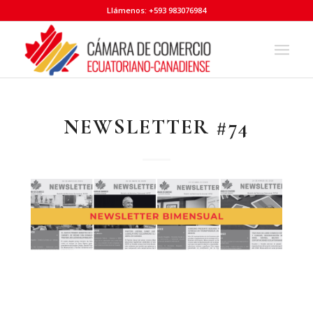
Llámenos: +593 983076984
NEWSLETTER #74