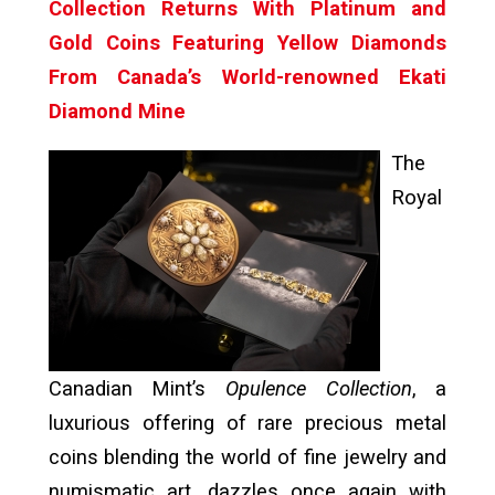
Collection Returns With Platinum and
Gold Coins Featuring Yellow Diamonds
From Canada’s World-renowned Ekati
Diamond Mine
The
Royal
Canadian Mint’s
Opulence Collection
, a
luxurious offering of rare precious metal
coins blending the world of fine jewelry and
numismatic art, dazzles once again with