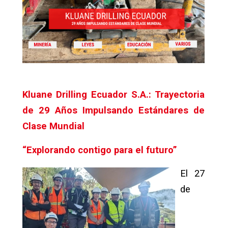
Kluane Drilling Ecuador S.A.: Trayectoria
de 29 Años Impulsando Estándares de
Clase Mundial
“Explorando contigo para el futuro”
El 27
de