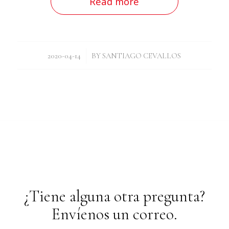
Read more
/
2020-04-14
BY
SANTIAGO CEVALLOS
¿Tiene alguna otra pregunta?
Envíenos un correo.