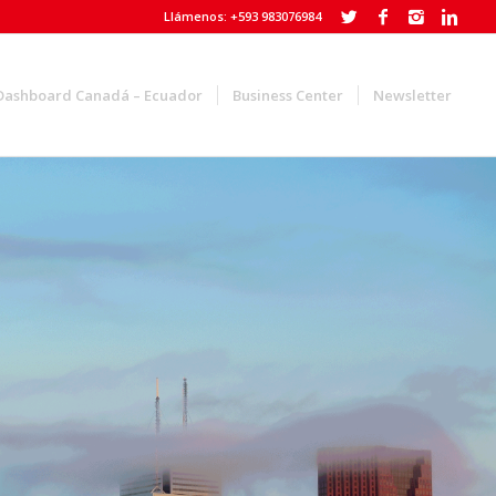
Llámenos: +593 983076984
Dashboard Canadá – Ecuador
Business Center
Newsletter