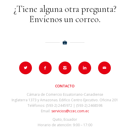
¿Tiene alguna otra pregunta?
Envíenos un correo.
CONTACTO
Cámara de Comercio Ecuatoriano-Canadiense
Inglaterra 1373 y Amazonas. Edifico Centro Ejecutivo. Oficina 201
Teléfonos: (593-2) 2445972 | (593-2) 2468598
Email:
servicios@ccec.com.ec
Quito, Ecuador
Horario de atención: 9:00 – 17:00