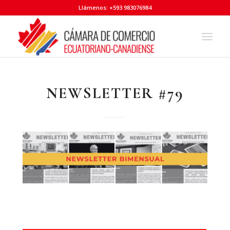
Llámenos: +593 983076984
NEWSLETTER #79