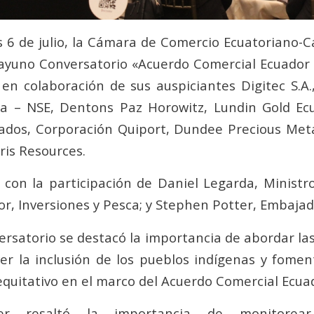
s 6 de julio, la Cámara de Comercio Ecuatoriano-
ayuno Conversatorio «Acuerdo Comercial Ecuador
 en colaboración de sus auspiciantes Digitec S.A.,
ia – NSE, Dentons Paz Horowitz, Lundin Gold Ec
ados, Corporación Quiport, Dundee Precious Meta
ris Resources.
 con la participación de Daniel Legarda, Ministr
or, Inversiones y Pesca; y Stephen Potter, Embaja
ersatorio se destacó la importancia de abordar la
r la inclusión de los pueblos indígenas y fome
 equitativo en el marco del Acuerdo Comercial Ecu
er resaltó la importancia de monitorear