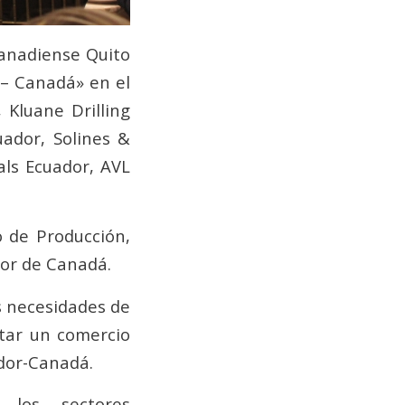
Canadiense Quito
 – Canadá» en el
 Kluane Drilling
uador, Solines &
ls Ecuador, AVL
o de Producción,
dor de Canadá.
s necesidades de
ntar un comercio
ador-Canadá.
 los sectores