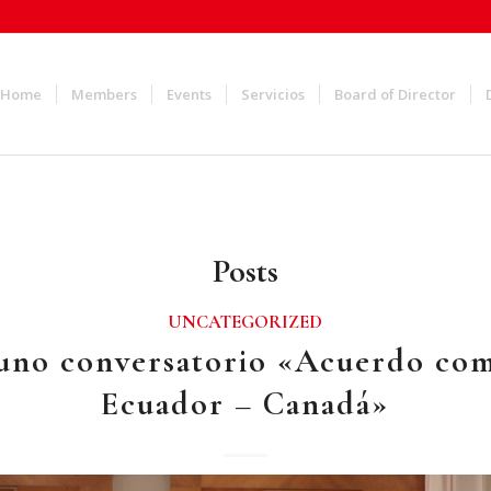
Home
Members
Events
Servicios
Board of Director
Posts
UNCATEGORIZED
uno conversatorio «Acuerdo com
Ecuador – Canadá»