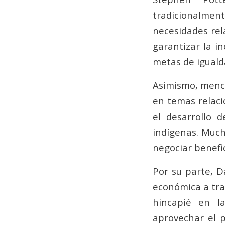
tradicionalmen
necesidades rel
garantizar la i
metas de iguald
Asimismo, menci
en temas relaci
el desarrollo d
indígenas. Muc
negociar benefi
Por su parte, D
económica a tra
hincapié en l
aprovechar el 