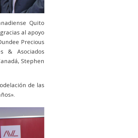
anadiense Quito
gracias al apoyo
Dundee Precious
es & Asociados
 Canadá, Stephen
odelación de las
años».