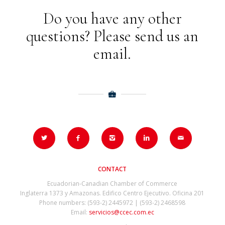
Do you have any other
questions? Please send us an
email.
CONTACT
Ecuadorian-Canadian Chamber of Commerce
Inglaterra 1373 y Amazonas. Edifico Centro Ejecutivo. Oficina 201
Phone numbers: (593-2) 2445972 | (593-2) 2468598
Email:
servicios@ccec.com.ec