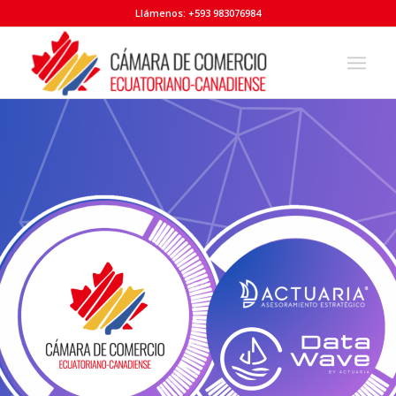
Llámenos: +593 983076984