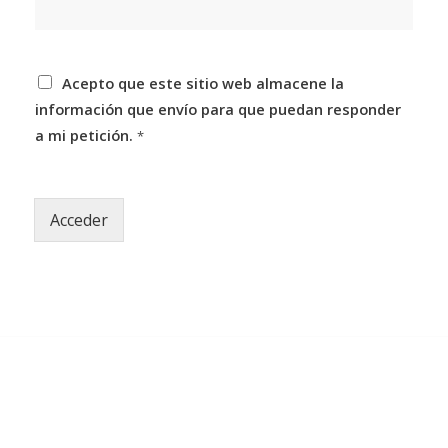
A
Acepto que este sitio web almacene la
c
información que envío para que puedan responder
u
e
a mi petición.
*
r
d
o
R
Acceder
G
P
D
*